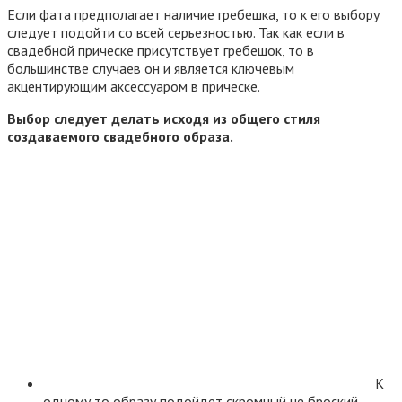
Если фата предполагает наличие гребешка, то к его выбору
следует подойти со всей серьезностью. Так как если в
свадебной прическе присутствует гребешок, то в
большинстве случаев он и является ключевым
акцентирующим аксессуаром в прическе.
Выбор следует делать исходя из общего стиля
создаваемого свадебного образа.
К
одному то образу подойдет скромный не броский