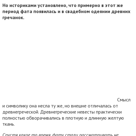
Но историками установлено, что примерно в этот же
период фата появилась и в свадебном одеянии древних
гречанок.
Смысл
и символику она несла ту же, но внешне отличалась от
древнегреческой. Древнегреческие невесты практически
полностью обворачивались в плотную и длинную желтую
ткань.
Спустя какое то время, фату стали рассматривать не