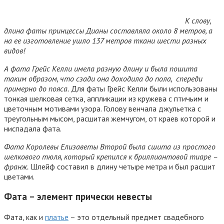
К слову,
длина фаты принцессы Дианы составляла около 8 метров, а
на ее изготовление ушло 137 метров ткани шести разных
видов!
А фата Грейс Келли имела разную длину и была пошита
таким образом, что сзади она доходила до пола, спереди
примерно до пояса.
Для фаты Грейс Келли были использованы
тонкая шелковая сетка, аппликации из кружева с птичьим и
цветочным мотивами узора. Голову венчала джульетка с
треугольным мысом, расшитая жемчугом, от краев которой и
ниспадала фата.
Фата Королевы Елизаветы Второй была сшита из простого
шелкового тюля, который крепился к бриллиантовой тиаре –
франж.
Шлейф составил в длину четыре метра и был расшит
цветами.
Фата – элемент прически невесты
Фата, как и
платье
– это отдельный предмет свадебного