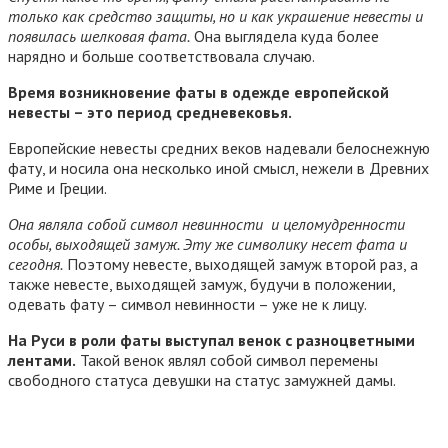
только как средство защиты, но и как украшение невесты и
появилась шелковая фата.
Она выглядела куда более
нарядно и больше соответствовала случаю.
Время возникновение фаты в одежде европейской
невесты – это период средневековья.
Европейские невесты средних веков надевали белоснежную
фату, и носила она несколько иной смысл, нежели в Древних
Риме и Греции.
Она являла собой символ невинности и целомудренности
особы, выходящей замуж. Эту же символику несет фата и
сегодня.
Поэтому невесте, выходящей замуж второй раз, а
также невесте, выходящей замуж, будучи в положении,
одевать фату – символ невинности – уже не к лицу.
На Руси в роли фаты выступал венок с разноцветными
лентами.
Такой венок являл собой символ перемены
свободного статуса девушки на статус замужней дамы.