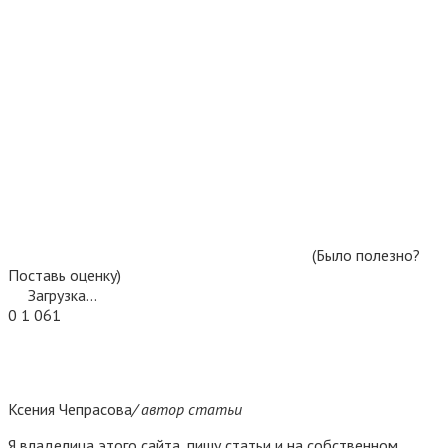
(Было полезно?
Поставь оценку)
Загрузка...
0
1 061
Ксения Чепрасова
/ автор статьи
Я владелица этого сайта, пишу статьи и на собственном