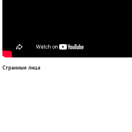
Странные л
ица