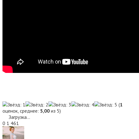
(
1
оценок, среднее:
5,00
из 5)
Загрузка...
0
1 461