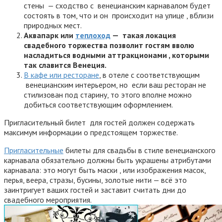
стены — сходство с венецианским карнавалом будет
состоять в том, что и он происходит на улице , вблизи
природных мест.
Аквапарк или
теплоход
— такая локация
свадебного торжества позволит гостям вволю
насладиться водными аттракционами , которыми
так славится Венеция.
В кафе или ресторане
, в отеле с соответствующим
венецианским интерьером, но если ваш ресторан не
стилизован под старину, то этого вполне можно
добиться соответствующим оформлением.
Пригласительный билет для гостей должен содержать
максимум информации о предстоящем торжестве.
Пригласительные
билеты для свадьбы в стиле венецианского
карнавала обязательно должны быть украшены атрибутами
карнавала: это могут быть маски , или изображения масок,
перья, веера, стразы, бусины, золотые нити — всё это
заинтригует ваших гостей и заставит считать дни до
свадебного мероприятия.