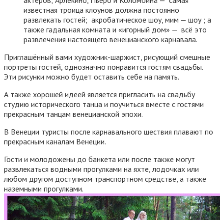
актеров; Арлекино, Пьеро и Коломбина — самая
известная троица клоунов должна постоянно
развлекать гостей; акробатическое шоу, мим — шоу ; а
также гадальная комната и «игорный дом» — всё это
развлечения настоящего венецианского карнавала.
Приглашённый вами художник-шаржист, рисующий смешные
портреты гостей, однозначно понравится гостям свадьбы.
Эти рисунки можно будет оставить себе на память.
А также хорошей идеей является пригласить на свадьбу
студию исторического танца и поучиться вместе с гостями
прекрасным танцам венецианской эпохи.
В Венеции туристы после карнавального шествия плавают по
прекрасным каналам Венеции.
Гости и молодожены до банкета или после также могут
развлекаться водными прогулками на яхте, лодочках или
любом другом доступном транспортном средстве, а также
наземными прогулками.