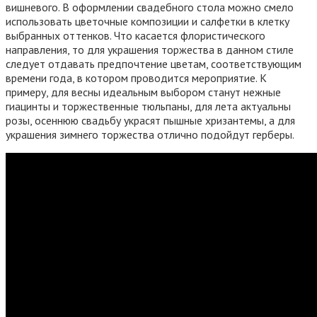
вишневого. В оформлении свадебного стола можно смело
использовать цветочные композиции и салфетки в клетку
выбранных оттенков. Что касается флористического
направления, то для украшения торжества в данном стиле
следует отдавать предпочтение цветам, соответствующим
времени года, в котором проводится мероприятие. К
примеру, для весны идеальным выбором станут нежные
гиацинты и торжественные тюльпаны, для лета актуальны
розы, осеннюю свадьбу украсят пышные хризантемы, а для
украшения зимнего торжества отлично подойдут герберы.