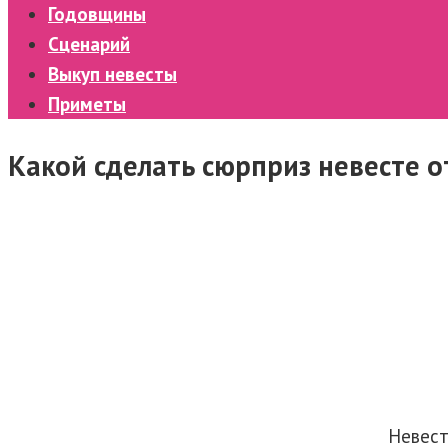
Годовщины
Сценарий
Выкуп невесты
Приметы
Какой сделать сюрприз невесте о
Невест