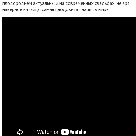
плодородием актуальны и на современных свадьбах, не зря
наверное китайцы самая плодовитая нация в мире.